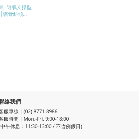
護具│透氣支撐型
│髕骨斜傾
0【歐活保健】
聯絡我們
客服專線｜(02) 8771-8986
客服時間｜Mon.-Fri. 9:00-18:00
(中午休息：11:30-13:00 / 不含例假日)