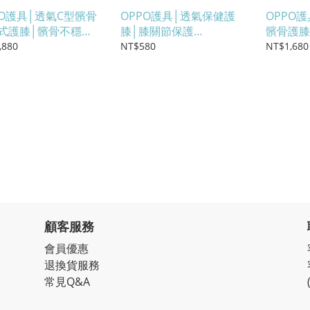
PO護具│透氣C型髕骨
OPPO護具│透氣保健護
OPPO
式護膝│髕骨不穩定
膝│膝關節保護
髕骨護膝
323【歐活保健】
#2321【歐活保健】
#232
,880
NT$580
NT$1,680
顧客服務
會員優惠
退換貨服務
常見Q&A