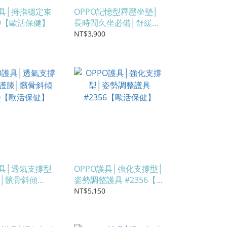
護具│拇指穩定束
OPPO記憶型釋壓坐墊│
89【歐活保健】
長時間久坐必備│舒緩臀
部壓力 #OF40541【歐活
NT$3,900
保健】
護具│透氣支撐型
OPPO護具│強化支撐型│
│髕骨斜傾
姿勢調整護具 #2356【歐
0【歐活保健】
活保健】
NT$5,150