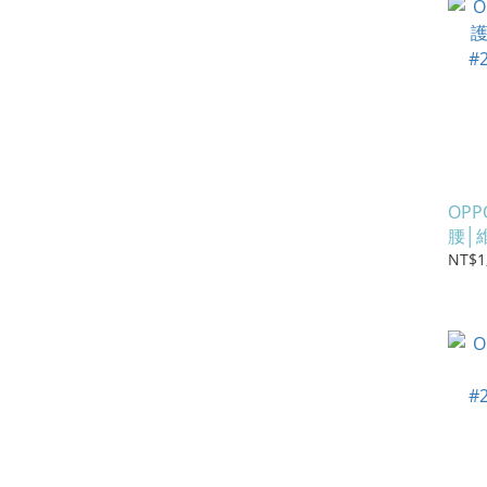
OP
腰│
#2
NT$1