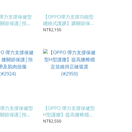
O彈力支撐保健型
【OPPO彈力支撐功能型
關節保護│預防
纏繞式護踝】踝關節保護
肉扭拉傷
│踝關節穩定 (#2909)
NT$2,150
O 彈力支撐保健型
【OPPO 彈力支撐保健型
關節保護│預防
H型護腰】提高腰椎穩定
扭傷 (#2924)
並維持正確弧度 (#2950)
NT$2,550