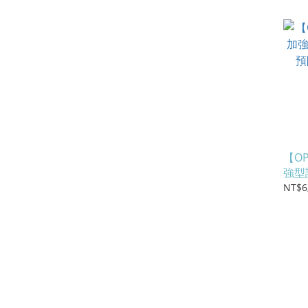
【O
強型
防韌
NT$6
(#29