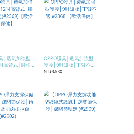
護具│透氣加強型
OPPO護具│透氣加強型
2吋高背式│腰椎
護腰│9吋短版│下背不適
2369)【歐活保
#2368 【歐活保健】
NT$3,580