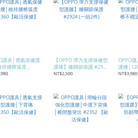
PO護具│透氣保健護
【OPPO 彈力支撐保健型
OPPO
維持腰椎弧度
護膝】膝關節保護 #2924
護腰│1
360【歐活保健】
(一組2件)
不穩定(#
,980
NT$2,500
NT$3,980
健】