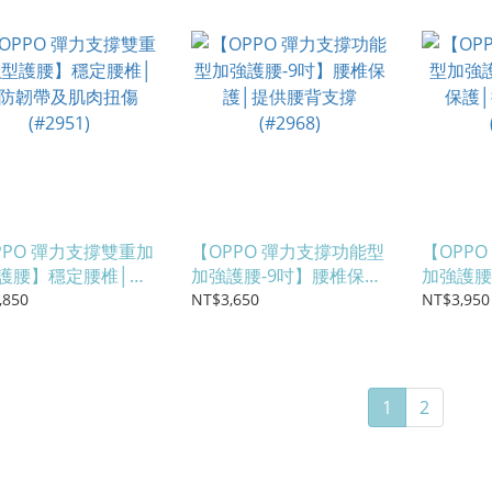
PPO 彈力支撐雙重加
【OPPO 彈力支撐功能型
【OPP
護腰】穩定腰椎│預
加強護腰-9吋】腰椎保護
加強護腰
帶及肌肉扭傷
│提供腰背支撐 (#2968)
護│提供
,850
NT$3,650
NT$3,950
51)
(#2968)
1
2