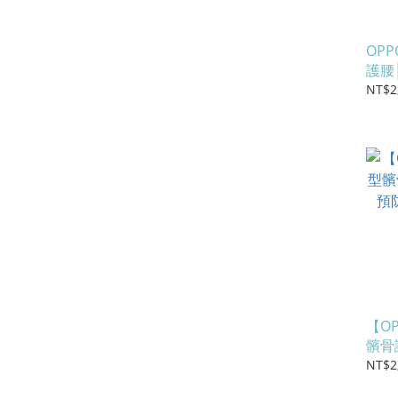
OP
護腰
活保
NT$2
【O
髕骨
防韌帶
NT$2