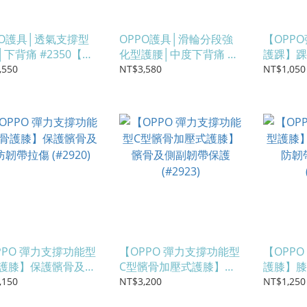
PO護具│透氣支撐型
OPPO護具│滑輪分段強
【OPP
│下背痛 #2350【歐
化型護腰│中度下背痛 │
護踝】踝
健】
椎間盤突出 #2352 【歐
韌帶及肌
,550
NT$3,580
NT$1,050
活保健】
(#2902)
PPO 彈力支撐功能型
【OPPO 彈力支撐功能型
【OPP
護膝】保護髕骨及預
C型髕骨加壓式護膝】髕
護膝】膝
拉傷 (#2920)
骨及側副韌帶保護
韌帶及肌肉
,150
NT$3,200
NT$1,250
(#2923)