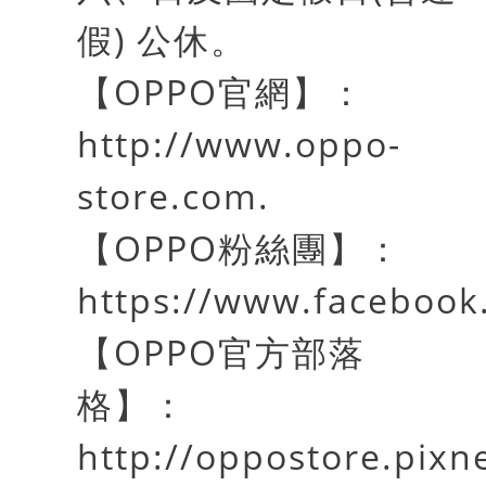
假
)
公休。
【
OPPO
官網】：
http://www.oppo-
store.com.
【
OPPO
粉絲團】：
https://www.faceboo
【
OPPO
官方部落
格】：
http://oppostore.pixn