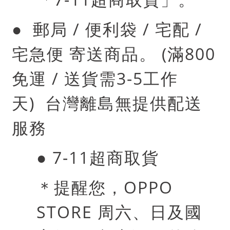
●
郵局 / 便利袋 / 宅配 /
宅急便 寄送商品。
(
滿
800
免運
/
送貨需
3-5
工作
天
)
台灣離島無提供配送
服務
● 7-11
超商取貨
＊提醒您，
OPPO
STORE
周六、日及國