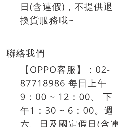
日
(
含連假
)
，不提供退
換貨服務哦
~
聯絡我們
【
OPPO
客服】：
02-
87718986
每日上午
9
：
00 ~ 12
：
00
、 下
午
1
：
30 ~ 6
：
00
。週
六、日及國定假日
(
含連