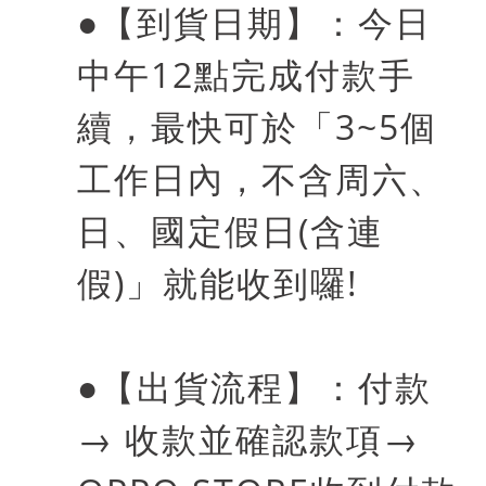
●
【到貨日期】：今日
中午
12
點完成付款手
續，最快可於「
3~5
個
工作日內，不含周六、
日、國定假日
(
含連
假
)
」就能收到囉
!
●
【出貨流程】：付款
→
收款並確認款項
→