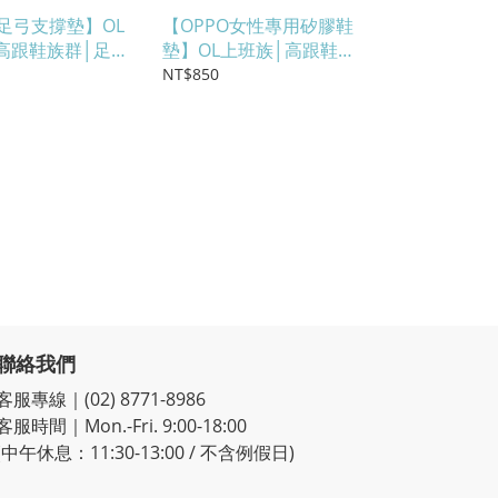
O足弓支撐墊】OL
【OPPO女性專用矽膠鞋
高跟鞋族群│足弓
墊】OL上班族│高跟鞋族
療器材等級材質
群│足部釋壓│醫療器材等
NT$850
級材質(#5409)
聯絡我們
客服專線｜(02) 8771-8986
客服時間｜Mon.-Fri. 9:00-18:00
(中午休息：11:30-13:00 / 不含例假日)