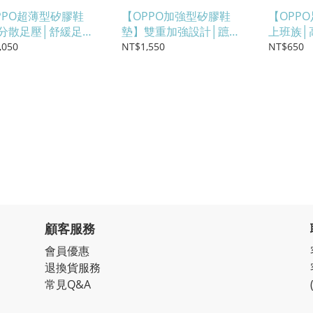
PPO超薄型矽膠鞋
【OPPO加強型矽膠鞋
【OPP
分散足壓│舒緩足部
墊】雙重加強設計│蹠骨
上班族│
│久站久走│醫療器材
釋壓│關節舒緩│醫材等級
釋壓│醫
,050
NT$1,550
NT$650
菌材質(#5406)
抗菌材質│久站久走
(#6750)
(#5401)
顧客服務
會員優惠
退換貨服務
常見Q&A