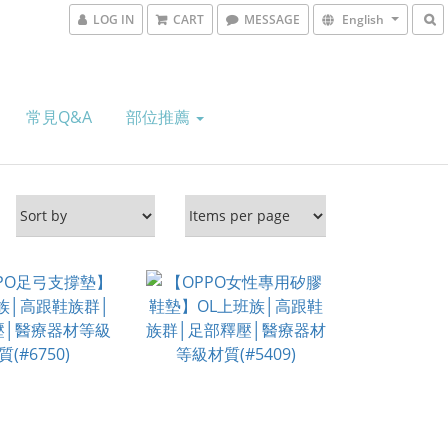
LOG IN
CART
MESSAGE
English
常見Q&A
部位推薦